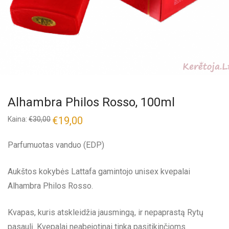
Alhambra Philos Rosso, 100ml
€
19,00
Kaina:
€
30,00
Parfumuotas vanduo (EDP)
Aukštos kokybės Lattafa gamintojo unisex kvepalai
Alhambra Philos Rosso.
Kvapas, kuris atskleidžia jausmingą, ir nepaprastą Rytų
pasaulį. Kvepalai neabejotinai tinka pasitikinčioms