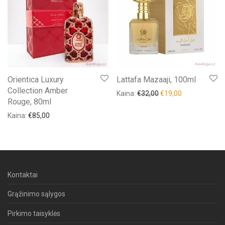
Orientica Luxury
Lattafa Mazaaji, 100ml
Collection Amber
Kaina:
€
32,00
€
19,00
Rouge, 80ml
Kaina:
€
85,00
Kontaktai
Grąžinimo sąlygos
Pirkimo taisyklės