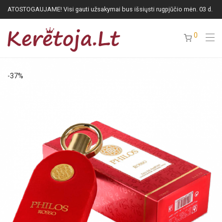
ATOSTOGAUJAME! Visi gauti užsakymai bus išsiųsti rugpjūčio mėn. 03 d.
0
-
37
%