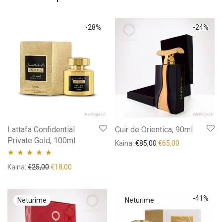
-
28
%
-
24
%
Lattafa Confidential
Cuir de Orientica, 90ml
Private Gold, 100ml
Kaina:
€
85,00
€
65,00
Įvertinimas:
Kaina:
€
25,00
€
18,00
5.00
iš 5
-
41
%