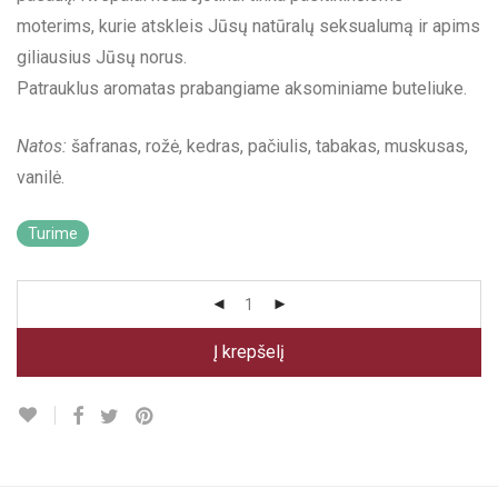
moterims, kurie atskleis Jūsų natūralų seksualumą ir apims
giliausius Jūsų norus.
Patrauklus aromatas prabangiame aksominiame buteliuke.
Natos:
šafranas, rožė, kedras, pačiulis, tabakas, muskusas,
vanilė.
Turime
Į krepšelį