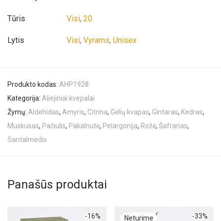
Tūris
Visi
,
20
Lytis
Visi
,
Vyrams
,
Unisex
Produkto kodas:
AHP1928
Kategorija:
Aliejiniai kvepalai
Žymų:
Aldehidas
,
Amyris
,
Citrina
,
Gėlių kvapas
,
Gintaras
,
Kedras
,
Muskusas
,
Pačiulis
,
Pakalnutė
,
Pelargonija
,
Rožė
,
Šafranas
,
Santalmedis
Panašūs produktai
-
16
%
-
33
%