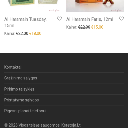
Al Haramain Tuesday,
Al Haramain Faris, 12ml
15ml
Kaina:
€
22,00
€
15,00
Kaina:
€
22,00
€
18,00
Kontaktai
Grąžinimo sąlygos
Pirkimo taisyklės
Pristatymo sąlygos
Pigesni planai telefonui
© 2026 Visos teisės saugomos. Kerėtoja.Lt