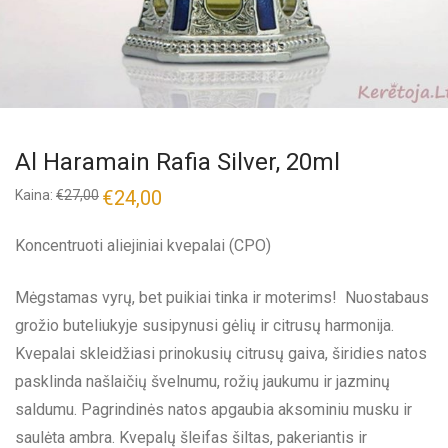
Al Haramain Rafia Silver, 20ml
€
24,00
Kaina:
€
27,00
Koncentruoti aliejiniai kvepalai (CPO)
Mėgstamas vyrų, bet puikiai tinka ir moterims! Nuostabaus
grožio buteliukyje susipynusi gėlių ir citrusų harmonija.
Kvepalai skleidžiasi prinokusių citrusų gaiva, širidies natos
pasklinda našlaičių švelnumu, rožių jaukumu ir jazminų
saldumu. Pagrindinės natos apgaubia aksominiu musku ir
saulėta ambra. Kvepalų šleifas šiltas, pakeriantis ir