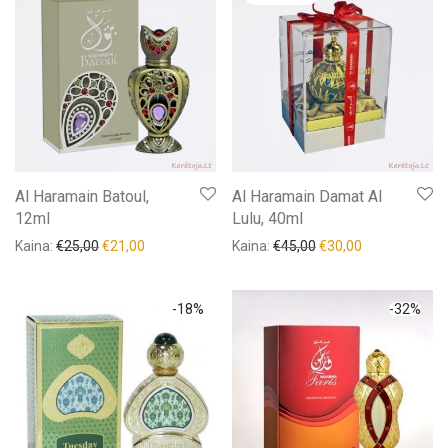
Al Haramain Batoul,
Al Haramain Damat Al
12ml
Lulu, 40ml
Kaina:
€
25,00
€
21,00
Kaina:
€
45,00
€
30,00
-
18
%
-
32
%