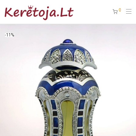
0
-
11
%