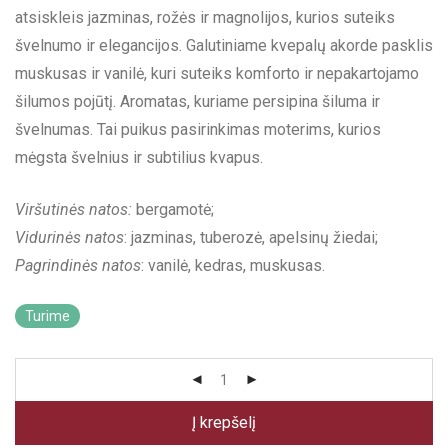
atsiskleis jazminas, rožės ir magnolijos, kurios suteiks
švelnumo ir elegancijos. Galutiniame kvepalų akorde pasklis
muskusas ir vanilė, kuri suteiks komforto ir nepakartojamo
šilumos pojūtį. Aromatas, kuriame persipina šiluma ir
švelnumas. Tai puikus pasirinkimas moterims, kurios
mėgsta švelnius ir subtilius kvapus.
Viršutinės natos:
bergamotė;
Vidurinės natos
: jazminas, tuberozė, apelsinų žiedai;
Pagrindinės natos
: vanilė, kedras, muskusas.
Turime
Į krepšelį