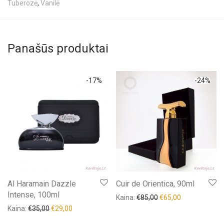
Tuberozė
,
Vanilė
Panašūs produktai
-
17
%
-
24
%
Al Haramain Dazzle
Cuir de Orientica, 90ml
Intense, 100ml
Kaina:
€
85,00
€
65,00
Kaina:
€
35,00
€
29,00