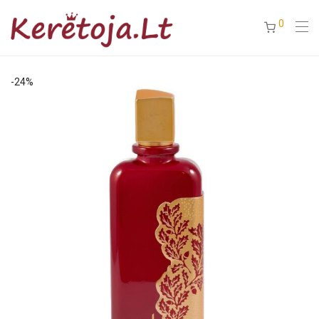
0
-
24
%