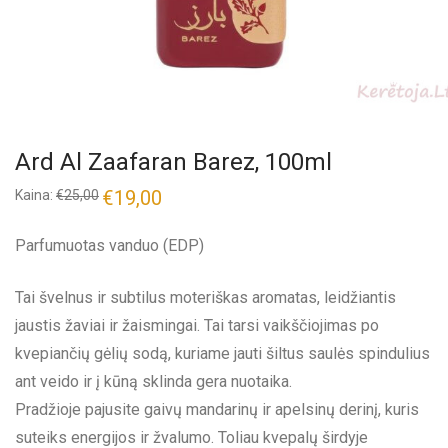
Ard Al Zaafaran Barez, 100ml
€
19,00
Kaina:
€
25,00
Parfumuotas vanduo (EDP)
Tai švelnus ir subtilus moteriškas aromatas, leidžiantis
jaustis žaviai ir žaismingai. Tai tarsi vaikščiojimas po
kvepiančių gėlių sodą, kuriame jauti šiltus saulės spindulius
ant veido ir į kūną sklinda gera nuotaika.
Pradžioje pajusite gaivų mandarinų ir apelsinų derinį, kuris
suteiks energijos ir žvalumo. Toliau kvepalų širdyje