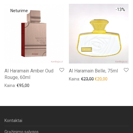
-
13
%
Al Haramain Amber Oud
Al Haramain Belle, 75ml
Rouge, 60ml
Kaina:
€
23,00
€
20,00
Kaina:
€
95,00
Kontaktai
Grąžinimo sąlygos