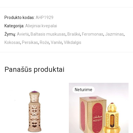
Produkto kodas:
AHP1929
Kategorija:
Aliejiniai kvepalai
Žymų:
Avietė
,
Baltasis muskusas
,
Braškė
,
Feromonas
,
Jazminas
,
Kokosas
,
Persikas
,
Rožė
,
Vanilė
,
Vilkdalgis
Panašūs produktai