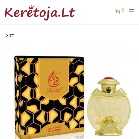
0
-
30
%