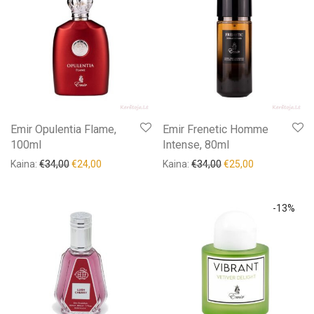
Afnan
(0)
Alfred Verne
(0)
Alhambra
(3)
Ard Al Zaafaran
(3)
Asdaaf
(2)
Emir Opulentia Flame,
Emir Frenetic Homme
Brutus
(1)
100ml
Intense, 80ml
Kaina:
€
34,00
€
24,00
Kaina:
€
34,00
€
25,00
Rodyti daugiau
Kainų rėžiai
-
13
%
€12
€85
12
30
49
67
85
Turime