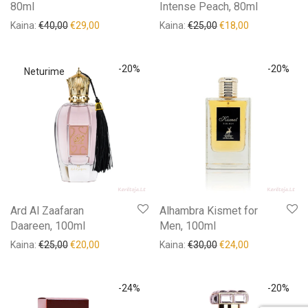
80ml
Intense Peach, 80ml
Kaina:
€
40,00
€
29,00
Kaina:
€
25,00
€
18,00
-
20
%
-
20
%
Ard Al Zaafaran
Alhambra Kismet for
Daareen, 100ml
Men, 100ml
Kaina:
€
25,00
€
20,00
Kaina:
€
30,00
€
24,00
-
24
%
-
20
%