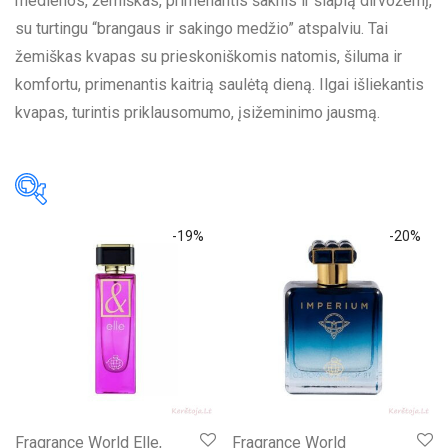
medienos, žemiškas, primenantis šaknis ir šlapią dirvožemį,
Namų kvapai
(0)
su turtingu “brangaus ir sakingo medžio” atspalviu. Tai
Skalbikliai
(0)
žemiškas kvapas su prieskoniškomis natomis, šiluma ir
Naujiena
(7)
komfortu, primenantis kaitrią saulėtą dieną. Ilgai išliekantis
Populiariausi
(0)
kvapas, turintis priklausomumo, įsižeminimo jausmą.
Prekės ženklas
Antoine
(0)
Fragrance World
(9)
-
19
%
-
20
%
Kiti
(1)
Kategorija
-
Lion Francesco
(0)
Uncategorized
(0)
Afnan
(0)
Alfred Verne
(0)
Keretoja
(35)
Alhambra
(3)
Dezodorantai
(0)
Ard Al Zaafaran
(3)
Kvepalai
(35)
Asdaaf
(2)
Fragrance World Elle,
Aliejiniai kvepalai
(1)
Fragrance World
Brutus
(1)