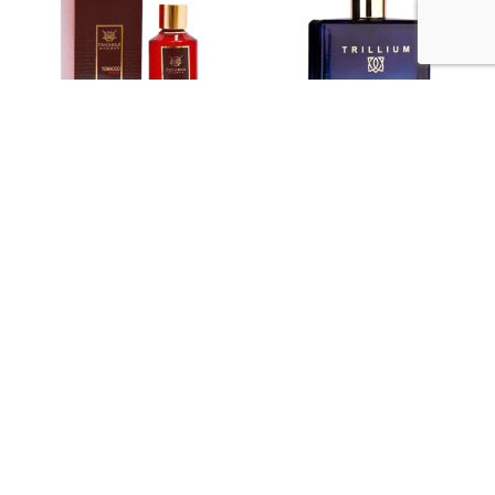
Pendora Scents
Emir Trillium, 100ml
Tobacco Rouge, 100ml
Kaina:
€
40,00
€
32,00
Kaina:
€
25,00
€
19,00
-
18
%