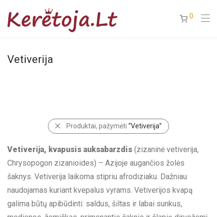
0
Vetiverija
Kategorija
-
Produktai, pažymėti
“Vetiverija”
Uncategorized
(0)
Keretoja
(35)
Vetiverija, kvapusis auksabarzdis
(zizaninė vetiverija,
Dezodorantai
(0)
Chrysopogon zizanioides) – Azijoje augančios žolės
šaknys. Vetiverija laikoma stipriu afrodiziaku. Dažniau
Kvepalai
(35)
naudojamas kuriant kvepalus vyrams. Vetiverijos kvapą
Aliejiniai kvepalai
(1)
galima būtų apibūdinti: saldus, šiltas ir labai sunkus,
Purškiami kvepalai
(34)