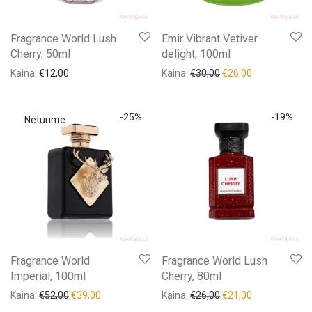
Akcija!
(28)
Tūris, ml
+
Fragrance World Lush
Emir Vibrant Vetiver
Cherry, 50ml
delight, 100ml
Produkto žyma
+
Kaina:
€
12,00
Kaina:
€
30,00
€
26,00
Lytis
+
-
25
%
-
19
%
Fragrance World
Fragrance World Lush
Imperial, 100ml
Cherry, 80ml
Kaina:
€
52,00
€
39,00
Kaina:
€
26,00
€
21,00