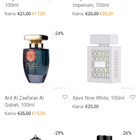
100ml
Imperium, 100ml
Rodyti daugiau
Purškiami kvepalai
(34)
Kaina:
€
21,00
€
17,00
Kaina:
€
25,00
€
20,00
Kainų rėžiai
Namų kvapai
(0)
€12
€85
-
24
%
Skalbikliai
(0)
12
30
49
67
85
Naujiena
(7)
Turime
Populiariausi
(0)
Akcija!
(28)
Prekės ženklas
Tūris, ml
+
Antoine
(0)
Produkto žyma
+
Ard Al Zaafaran Al
Rave Now White, 100ml
Fragrance World
(9)
Qubah, 100ml
Kaina:
€
25,00
Lytis
+
Kaina:
€
25,00
€
19,00
Kiti
(1)
Lion Francesco
(0)
-
29
%
-
26
%