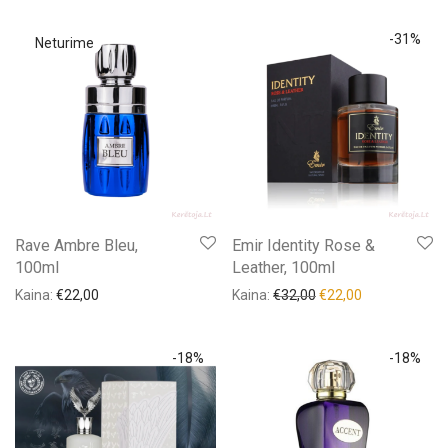
-
31
%
Rave Ambre Bleu,
Emir Identity Rose &
100ml
Leather, 100ml
Kaina:
€
22,00
Kaina:
€
32,00
€
22,00
-
18
%
-
18
%