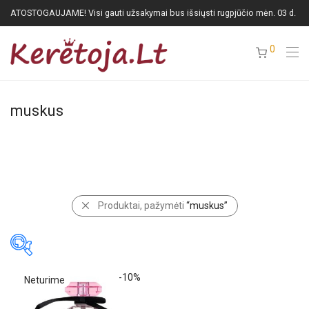
ATOSTOGAUJAME! Visi gauti užsakymai bus išsiųsti rugpjūčio mėn. 03 d.
0
muskus
Kategorija
-
Produktai, pažymėti
“muskus”
Uncategorized
(0)
Keretoja
(1)
Dezodorantai
(0)
Kvepalai
(1)
-
10
%
Kategorija
-
Aliejiniai kvepalai
(0)