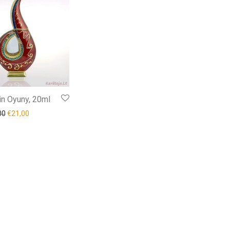
in Oyuny, 20ml
00
€
21,00