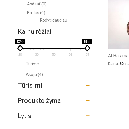
Asdaaf
(0)
Brutus
(0)
Rodyti daugiau
Kainų rėžiai
€20
€85
20
36
53
69
85
Al Harama
Kaina:
€
25,
Turime
Akcija!
(4)
Tūris, ml
+
Produkto žyma
+
Lytis
+