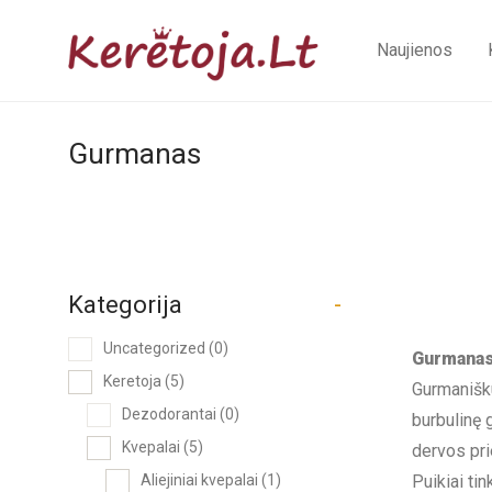
Naujienos
Gurmanas
Kategorija
-
Uncategorized
(0)
Gurmana
Keretoja
(5)
Gurmanišku
Dezodorantai
(0)
burbulinę 
Kvepalai
(5)
dervos pri
Aliejiniai kvepalai
(1)
Puikiai ti