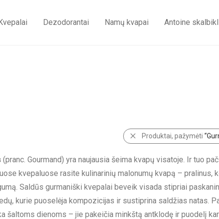
Kvepalai
Dezodorantai
Namų kvapai
Antoine skalbikl
Produktai, pažymėti
“Gu
s
(pranc. Gourmand) yra naujausia šeima kvapų visatoje. Ir tuo pač
ose kvepaluose rasite kulinarinių malonumų kvapą – pralinus, ko
gumą. Saldūs gurmaniški kvepalai beveik visada stipriai paskanina
edų, kurie puoselėja kompozicijas ir sustiprina saldžias natas. Pap
nka šaltoms dienoms – jie pakeičia minkštą antklodę ir puodelį ka