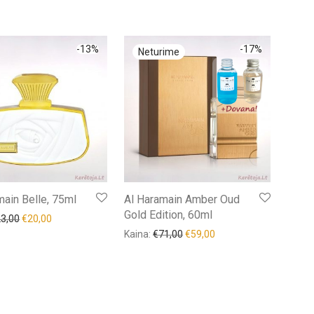
-
13
%
-
17
%
main Belle, 75ml
Al Haramain Amber Oud
Gold Edition, 60ml
23,00
€
20,00
Kaina:
€
71,00
€
59,00