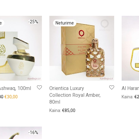
-
25
%
 Ashwaq, 100ml
Orientica Luxury
Al Hara
Collection Royal Amber,
00
€
30,00
Kaina:
€
80ml
Kaina:
€
85,00
-
16
%