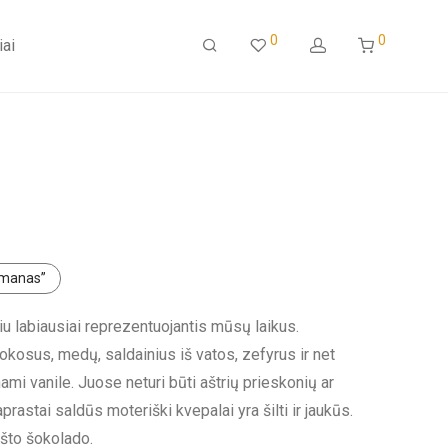
0
0
iai
rmanas”
iu labiausiai reprezentuojantis mūsų laikus.
kosus, medų, saldainius iš vatos, zefyrus ir net
mi vanile. Juose neturi būti aštrių prieskonių ar
rastai saldūs moteriški kvepalai yra šilti ir jaukūs.
ršto šokolado.