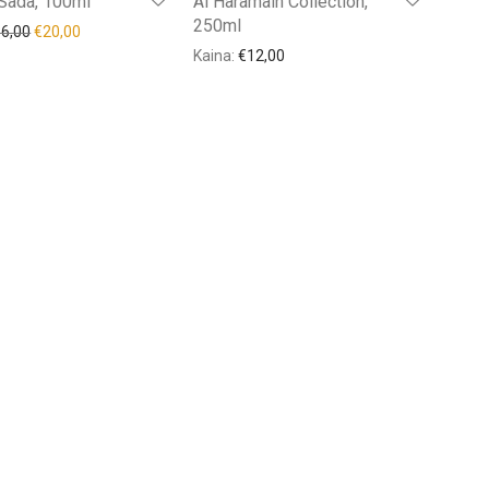
 Sada, 100ml
Al Haramain Collection,
250ml
36,00
€
20,00
Kaina:
€
12,00