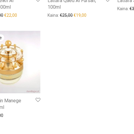
eikh Al
Lattafa Qaed Al Fursan,
Lattafa
100ml
100ml
Kaina:
€
00
€
22,00
Kaina:
€
25,00
€
19,00
in Manege
ml
00