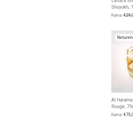
Lattafa Sh
Shuyukh, 
Kaina:
€
29,
Al Harama
Rouge, 75
Kaina:
€
75,