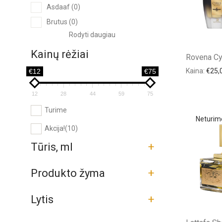
Asdaaf
(0)
Brutus
(0)
Rodyti daugiau
Kainų rėžiai
Rovena Cy
Kaina:
€
25,
€12
€75
12
28
44
59
75
Turime
Akcija!
(10)
Tūris, ml
+
Produkto žyma
+
Lytis
+