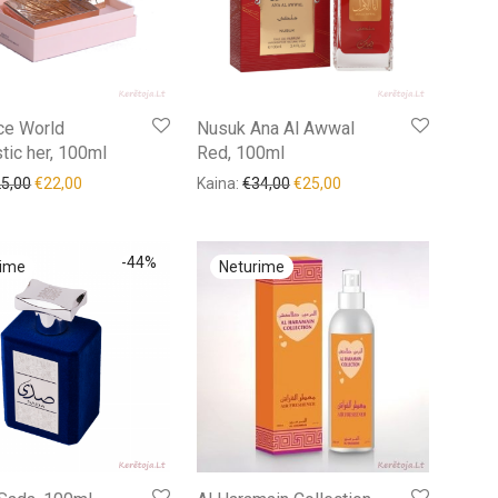
ce World
Nusuk Ana Al Awwal
tic her, 100ml
Red, 100ml
25,00
€
22,00
Kaina:
€
34,00
€
25,00
-
44
%