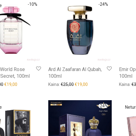
-
10
%
-
24
%
 World Rose
Ard Al Zaafaran Al Qubah,
Emir Op
 Secret, 100ml
100ml
100ml
00
€
19,00
Kaina:
€
25,00
€
19,00
Kaina:
€
-
24
%