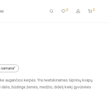
0
0
iai
o samana”
oke augančios kerpės. Yra neatskiriamas šiprinių kvapų
dalis, būdinga žemės, medžio, didelį kiekį gyvūninės