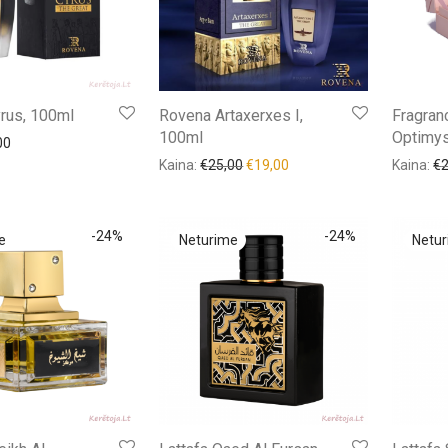
rus, 100ml
Rovena Artaxerxes I,
Fragran
100ml
Optimys
00
Kaina:
€
25,00
€
19,00
Kaina:
€
-
24
%
-
24
%