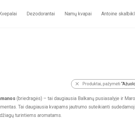
Kvepalai
Dezodorantai
Namų kvapai
Antoine skalbikl
Produktai, pažymėti
“Ažuol
amanos
(briedragės) – tai daugiausia Balkanų pusiasalyje ir Mar
mentas. Tai daugiausia kvapams jautrumo suteikianti sudedamoji 
džiagų turintiems aromatams.