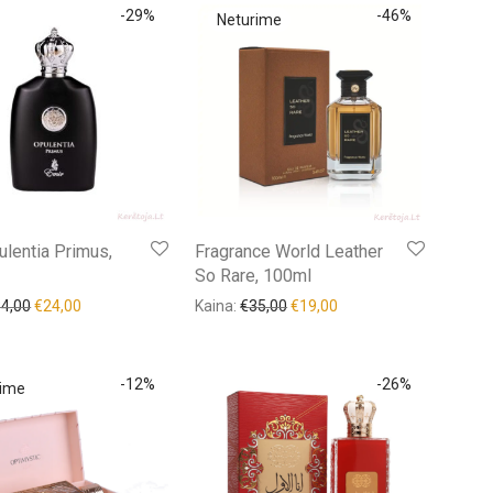
-
29
%
-
46
%
ulentia Primus,
Fragrance World Leather
So Rare, 100ml
34,00
€
24,00
Kaina:
€
35,00
€
19,00
-
12
%
-
26
%