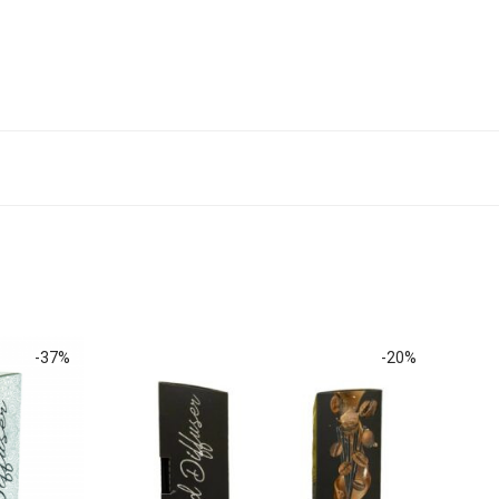
-
37
%
-
20
%