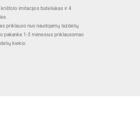
rištolo imitacijos buteliukas ir 4
ės.
s priklauso nuo naudojamų lazdelių
uko pakanka 1-3 mėnesius priklausomao
elių kiekio.