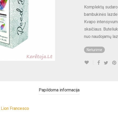
Komplektą sudaro k
bambukinės lazdel
Kvapo intensyvuma
skaičiaus. Buteli
nuo naudojamų lazd
Neturime
Papildoma informacija
Lion Francesco