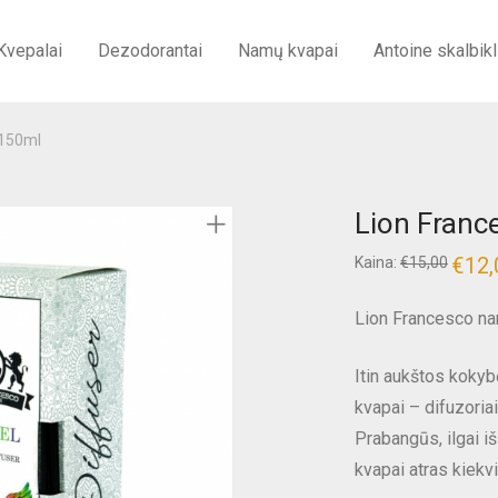
Kvepalai
Dezodorantai
Namų kvapai
Antoine skalbikl
 150ml
Lion Franc
€
12,
Kaina:
€
15,00
Lion Francesco na
Itin aukštos koky
kvapai – difuzoriai
Prabangūs, ilgai i
kvapai atras kiekvi