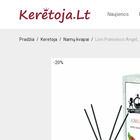
Naujienos
Pradžia
/
Keretoja
/
Namų kvapai
/
Lion Francesco Angel,
-
20
%