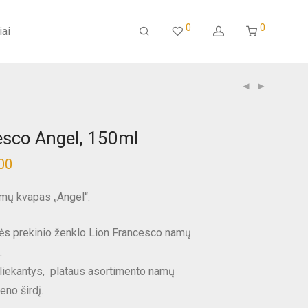
0
0
iai
esco Angel, 150ml
00
mų kvapas „Angel“.
bės prekinio ženklo Lion Francesco namų
.
šliekantys, plataus asortimento namų
eno širdį.