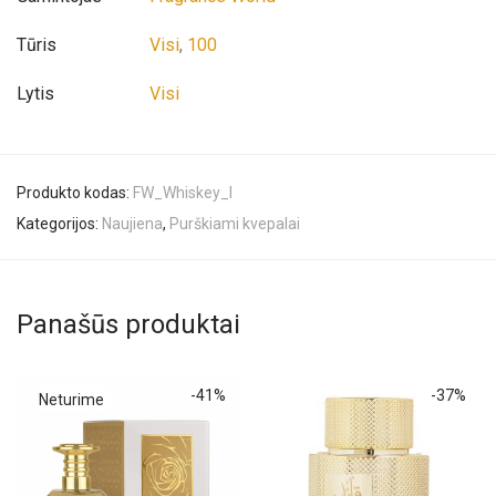
Tūris
Visi
,
100
Lytis
Visi
Produkto kodas:
FW_Whiskey_I
Kategorijos:
Naujiena
,
Purškiami kvepalai
Panašūs produktai
-
41
%
-
37
%