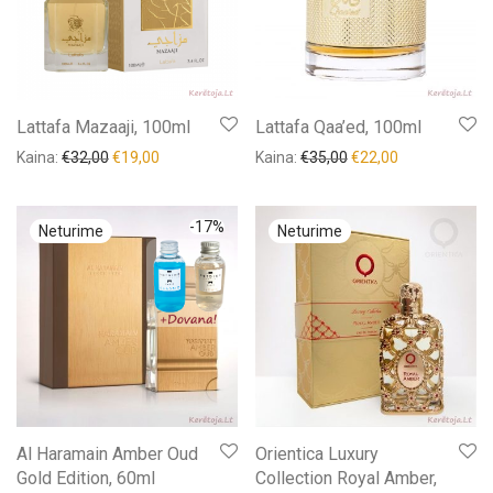
Lattafa Mazaaji, 100ml
Lattafa Qaa’ed, 100ml
Kaina:
€
32,00
€
19,00
Kaina:
€
35,00
€
22,00
-
17
%
Al Haramain Amber Oud
Orientica Luxury
Gold Edition, 60ml
Collection Royal Amber,