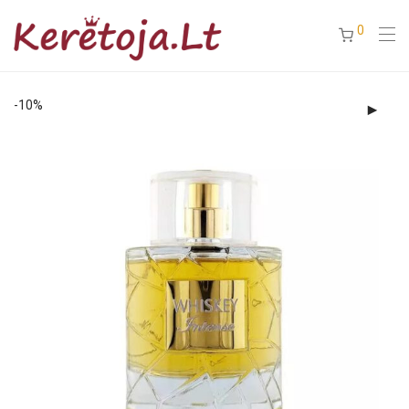
0
-
10
%