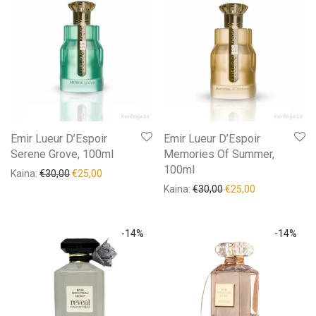
Asdaaf
(11)
Akcija!
(333)
Brutus
(4)
Tūris, ml
+
Rodyti daugiau
Produkto žyma
+
Kainų rėžiai
Lytis
+
€6
€95
Emir Lueur D’Espoir
Emir Lueur D’Espoir
Serene Grove, 100ml
Memories Of Summer,
6
28
51
73
95
Iš naujo
100ml
Kaina:
€
30,00
€
25,00
Turime
Kaina:
€
30,00
€
25,00
Akcija!
(333)
-
14
%
-
14
%
Tūris, ml
+
Produkto žyma
+