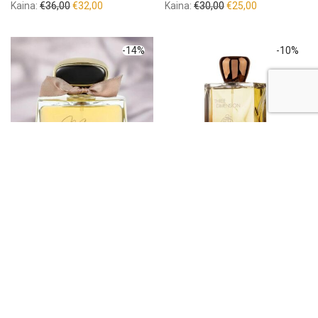
Kaina:
€
36,00
€
32,00
Kaina:
€
30,00
€
25,00
-
14
%
-
10
%
Fragrance World My
Fragrance World Three
Soulmate, 100ml
Dimension, 100ml
Kaina:
€
21,00
€
18,00
Kaina:
€
21,00
€
19,00
-
14
%
-
10
%