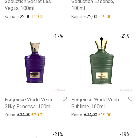
Seduction Secret Las
Seduction Essence,
Vegas, 100ml
100ml
Kaina:
€
22,00
€
19,00
Kaina:
€
22,00
€
19,00
-
17
%
-
21
%
Fragrance World Venti
Fragrance World Venti
Silky Princess, 100ml
Sublime, 100ml
Kaina:
€
24,00
€
20,00
Kaina:
€
24,00
€
19,00
-
21
%
-
19
%