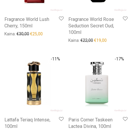
Fragrance World Lush
Fragrance World Rose
Cherry, 150ml
Seduction Secret Oud,
100ml
Kaina:
€
30,00
€
25,00
Kaina:
€
22,00
€
19,00
-
11
%
-
17
%
Lattafa Teriaq Intense,
Paris Corner Taskeen
100ml
Lactea Divina, 100ml